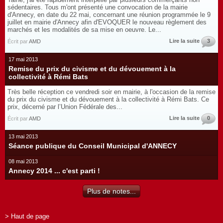
sédentaires. Tous m'ont présenté une convocation de la mairie
d'Annecy, en date du 22 mai, concernant une réunion programmée le 9
juillet en mairie d'Annecy afin d'EVOQUER le nouveau règlement des
marchés et les modalités de sa mise en oeuvre. Le...
Lire la suite
3
Écrit par
AMD
17 mai 2013
Remise du prix du civisme et du dévouement à la
collectivité à Rémi Bats
Très belle réception ce vendredi soir en mairie, à l'occasion de la remise
du prix du civisme et du dévouement à la collectivité à Rémi Bats. Ce
prix, décerné par l’Union Fédérale des...
Lire la suite
0
Écrit par
AMD
13 mai 2013
Séance publique du Conseil Municipal d'ANNECY
08 mai 2013
Annecy 2014 ... c'est parti !
Plus de notes...
> Haut de page