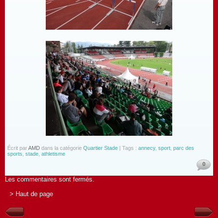
Écrit par
AMD
dans la catégorie
Quartier Stade
| Tags :
annecy
,
sport
,
parc des
sports
,
stade
,
athletisme
0
Les commentaires sont fermés.
> Haut de page